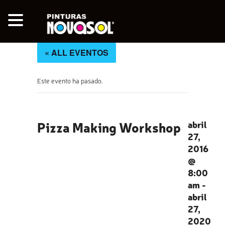
« ALL EVENTOS
Este evento ha pasado.
Pizza Making Workshop
abril
27,
2016
@
8:00
am
-
abril
27,
2020