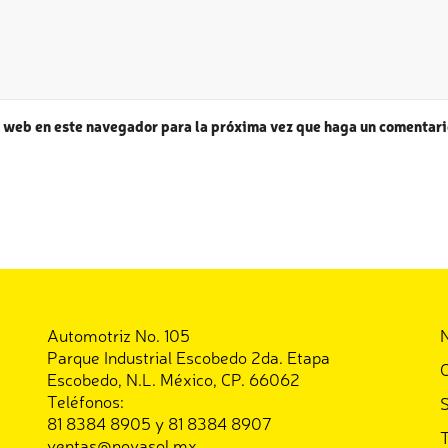
o web en este navegador para la próxima vez que haga un comentari
Automotriz No. 105
Parque Industrial Escobedo 2da. Etapa
C
Escobedo, N.L. México, CP. 66062
Teléfonos:
S
81 8384 8905 y 81 8384 8907
T
ventas@novasol.mx