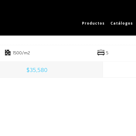
Productos
Catálogos
ntain Cabin
1500/m2
5
$35,580