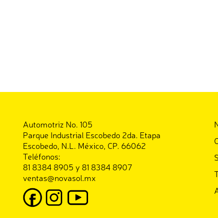
Automotriz No. 105
Parque Industrial Escobedo 2da. Etapa
C
Escobedo, N.L. México, CP. 66062
Teléfonos:
S
81 8384 8905 y 81 8384 8907
T
ventas@novasol.mx
A