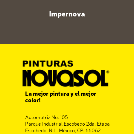
Impernova
La mejor pintura y el mejor
color!
Automotriz No. 105
Parque Industrial Escobedo 2da. Etapa
Escobedo, N.L. México, CP. 66062