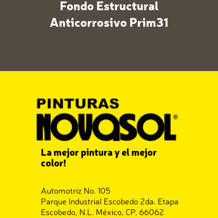
Fondo Estructural
Anticorrosivo Prim31
La mejor pintura y el mejor
color!
Automotriz No. 105
Parque Industrial Escobedo 2da. Etapa
Escobedo, N.L. México, CP. 66062