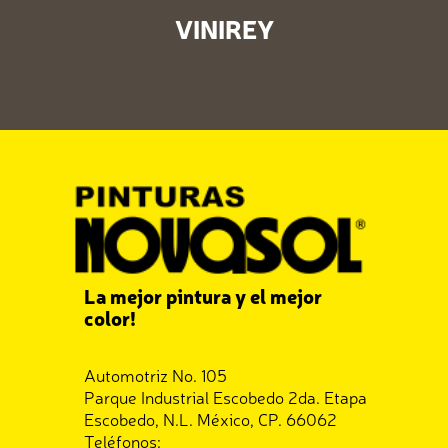
VINIREY
La mejor pintura y el mejor
color!
Automotriz No. 105
Parque Industrial Escobedo 2da. Etapa
Escobedo, N.L. México, CP. 66062
Teléfonos: