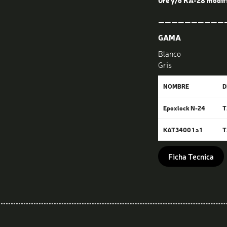
Ure y/o RA-28 modif
——————————
GAMA
Blanco
Gris
NOMBRE
D
Epoxlock N-24
T
KAT3400 1 a 1
T
Ficha Tecnica