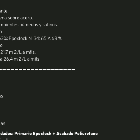
ante
ena sobre acero.
 ambientes húmedos y salinos.
n
3%; Epoxlock N-34: 65 A 68 %
co
21.7 m 2/L a mils.
a 26.4 m 2/L a mils.
———————————————————
as
ras
dados: Primario Epoxlock + Acabado Poliuretano