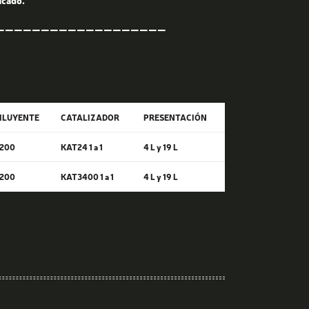
icado.
———————————————————
ILUYENTE
CATALIZADOR
PRESENTACIÓN
200
KAT24 1 a 1
4 L y 19 L
200
KAT3400 1 a 1
4 L y 19 L