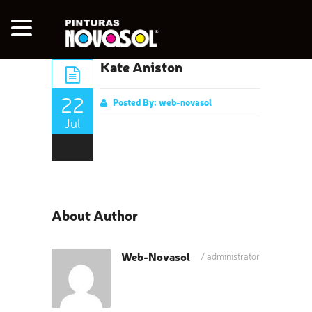
Kate Aniston
22
Posted By:
web-novasol
Jul
0
About Author
Web-Novasol
/
administrator