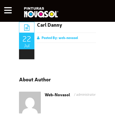
Carl Danny
22
Posted By:
web-novasol
Jul
0
About Author
Web-Novasol
/
administrator