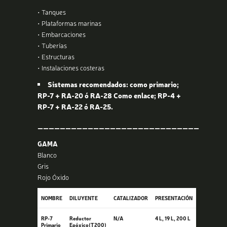
• Tanques
• Plataformas marinas
• Embarcaciones
• Tuberías
• Estructuras
• Instalaciones costeras
Sistemas recomendados: como primario;
RP-7 + RA-20 ó RA-28 Como enlace; RP-4 +
RP-7 + RA-22 ó RA-25.
—————————————————————————————
GAMA
Blanco
Gris
Rojo Óxido
NOMBRE
DILUYENTE
CATALIZADOR
PRESENTACIÓN
RP-7
Reductor
N/A
4 L, 19 L, 200 L
Primario
Epóxico(T200)