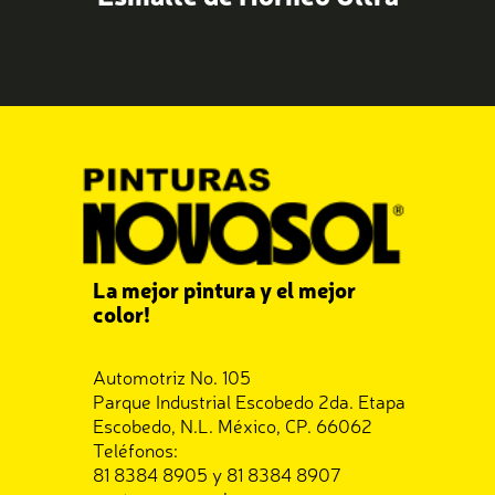
La mejor pintura y el mejor
color!
Automotriz No. 105
Parque Industrial Escobedo 2da. Etapa
Escobedo, N.L. México, CP. 66062
Teléfonos:
81 8384 8905 y 81 8384 8907