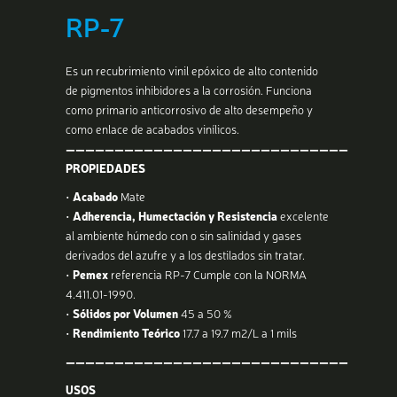
RP-7
Es un recubrimiento vinil epóxico de alto contenido
de pigmentos inhibidores a la corrosión. Funciona
como primario anticorrosivo de alto desempeño y
como enlace de acabados vinílicos.
—————————————————————————————
PROPIEDADES
•
Acabado
Mate
•
Adherencia, Humectación y Resistencia
excelente
al ambiente húmedo con o sin salinidad y gases
derivados del azufre y a los destilados sin tratar.
•
Pemex
referencia RP-7 Cumple con la NORMA
4.411.01-1990.
•
Sólidos por Volumen
45 a 50 %
•
Rendimiento Teórico
17.7 a 19.7 m2/L a 1 mils
—————————————————————————————
USOS