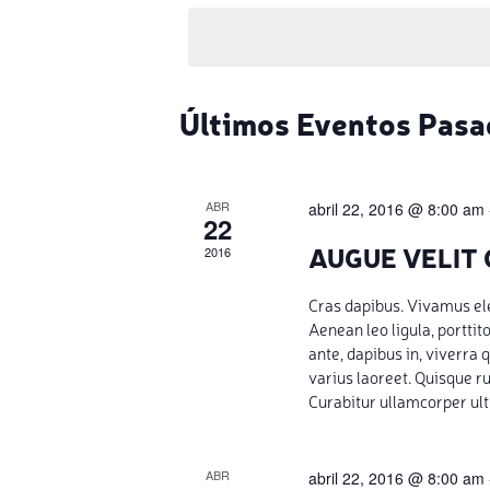
vistas
la
palabra
de
clave.
Eventos
Calendario
Últimos Eventos Pasa
de
Eventos
ABR
abril 22, 2016 @ 8:00 am
22
AUGUE VELIT
2016
Cras dapibus. Vivamus el
Aenean leo ligula, porttit
ante, dapibus in, viverra q
varius laoreet. Quisque r
Curabitur ullamcorper ultr
ABR
abril 22, 2016 @ 8:00 am