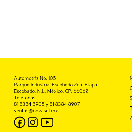
Automotriz No. 105
Parque Industrial Escobedo 2da. Etapa
C
Escobedo, N.L. México, CP. 66062
Teléfonos:
S
81 8384 8905 y 81 8384 8907
T
ventas@novasol.mx
A