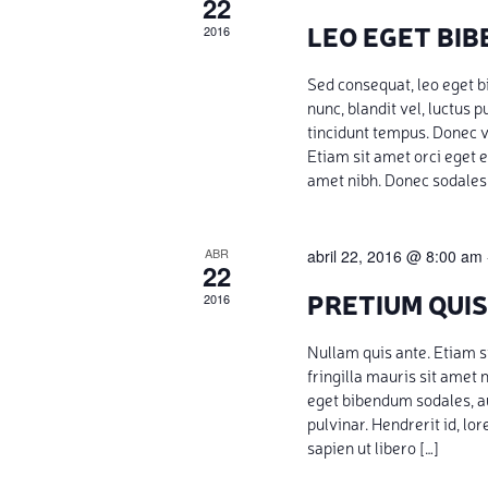
22
LEO EGET BI
2016
Sed consequat, leo eget 
nunc, blandit vel, luctus 
tincidunt tempus. Donec v
Etiam sit amet orci eget e
amet nibh. Donec sodales
ABR
abril 22, 2016 @ 8:00 am
22
PRETIUM QUIS
2016
Nullam quis ante. Etiam si
fringilla mauris sit amet
eget bibendum sodales, au
pulvinar. Hendrerit id, l
sapien ut libero […]