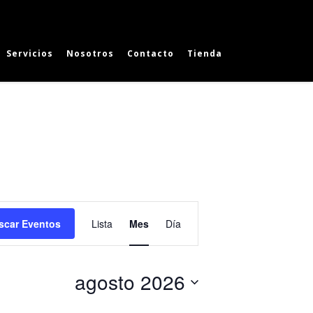
Servicios
Nosotros
Contacto
Tienda
Navegación
scar Eventos
Lista
Mes
Día
de
vistas
agosto 2026
de
Evento